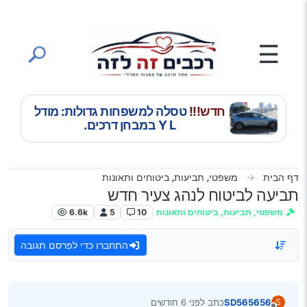
ילוג לתוכן
☰
חדש!!!
טסלה למשפחות גדולות: מודל
Y L במבחן דרכים.
דף הבית
משפטי, תביעות, ביטוחים ותאונות
תביעה לביטוח לנהג צעיר חדש
משפטי, תביעות, ביטוחים ותאונות
10
5
6.6k
התחברו כדי לפרסם תגובה
SD565656
כתב
לפני 6 חודשים
S