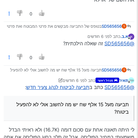
0
SD565656
בטופס של התביעה מבקשים את פרטי המבוטח ואת פרטי
S
הנהג את האמת מי שנהג זו אשתי השאלה היא אם יש
א.ב.
כתב
לפני 6 חודשים
א
בעיה לכתוב את השם שלי או לא
נערך לאחרונה על ידי
מנותק
@SD565656
זה שאלה הילכתית?
0
SD565656
תביעה מעל 15 אלף שח יש מה לחשוב אולי לא להפעיל
S
ביטוח? יש לציין שהנהג פחות משנתיים רשיון פחות מ24
מאיר
כתב
לפני 6 חודשים
מנהל ראשי
וללא עבר ביטוחי
נערך לאחרונה על ידי מאיר
מנותק
@SD565656
כתב ב
תביעה לביטוח לנהג צעיר חדש
:
תביעה מעל 15 אלף שח יש מה לחשוב אולי לא להפעיל
ביטוח?
לי היתה תאונה אחת עם סכום דומה (16.7K) ולא ראיתי הבדל
משמעותי במחיר הפוליסה. אבל זה תלוי בסוג הפוליסה אם אתה