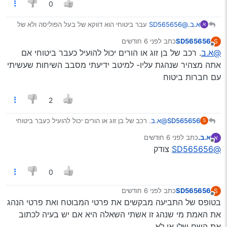
0
א.ב.
@SD565656
עבר ביטוחי הוא דווקא של בעל הפוליסה ולא של
א
נהג נוסף
SD565656
כתב
לפני 6 חודשים
S
כך שלאשתך אין עבר מהביטוח אצל ההורים שלה
נערך לאחרונה על ידי
מנותק
@א.ב
. רכב של בן זוג או הורים יכול להועיל כעבר ביטוחי אם
תקן אותי אם אני טועה
אתה מצהיר שנהגת עליו- למיטב ידיעתי מסבב השיחות שעשיתי
עם חברות ביטוח
2
SD565656
@א.ב
. רכב של בן זוג או הורים יכול להועיל כעבר ביטוחי
S
אם אתה מצהיר שנהגת עליו- למיטב ידיעתי מסבב
א.ב.
כתב
לפני 6 חודשים
א
השיחות שעשיתי עם חברות ביטוח
נערך לאחרונה על ידי
מנותק
@SD565656
צודק
0
SD565656
כתב
לפני 6 חודשים
S
נערך לאחרונה על ידי
מנותק
בטופס של התביעה מבקשים את פרטי המבוטח ואת פרטי הנהג
את האמת מי שנהג זו אשתי השאלה היא אם יש בעיה לכתוב
את השם שלי או לא