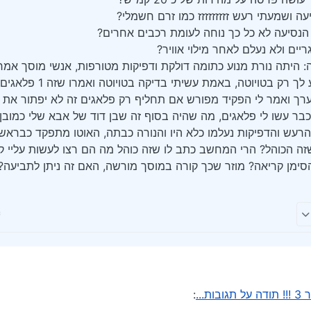
 ושמעתי רעש זזזזזזזזז כמו זרם חשמלי?
הנסיעה לא כל כך נוחה לעומת רכבים אחרים?
ריים ולא נעלם לאחר מילוי אוויר?
ה: היתה נורת מנוע כתומה דולקת ודפיקות מטורפות, אנשי מוסך אמר
קים, סה"כ 4700 ש"ח בערך ואמר לי הפקיד מפורש אם תחליף רק פלאגים זה לא יפתור
ח בדיקה אז כבר עשו לי פלאגים, מה שהיה בסוף זה שבן דוד של אבא שלי כמו
ש והדפיקות נעלמו כלא היו והנורה כבתה, האוטו מתפקד כבראשונ
שזה הכוהל? הרי המחשב כתב לו שזה כוהל מה הם רצו לעשות עליי ק
סימן קריאה? מוזר שכך קורה במוסך מורשה, האם זה ניתן לתביעה?
 נכנס לפעולה וכשאני מאיץ זה נעלם?
 כאילו משהו מתנגש?
י
...
:
י עושה פרסה על מהירות של כ 20 קמ"ש?
בנסיעה ושמעתי רעש זזזזזזזזז כמו זרם חשמלי?