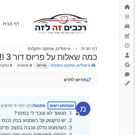
ילוג לתוכן
דף הבית
דף הבית
טיפולים, אחזקה ותקלות
כמה שאלות על פריוס דור 3 !!! תודה על תגובות...
טיפולים, אחזקה ותקלות
פריוס
3
פוסטים
3
כותבי
מהישן לחדש
משתמש רשום
מתנאל
כתב
לפני 9 חודשים
מ
נערך לאחרונה על
הטאצ’ לא עובד לי במסך?
מנותק
יש טיקטוק קל כשמנוע בנזין נכנס 
כשהמנוע נדלק ונכבה במצב פרקי
בלימה פתאומית ורעש חזק כשאני עוש