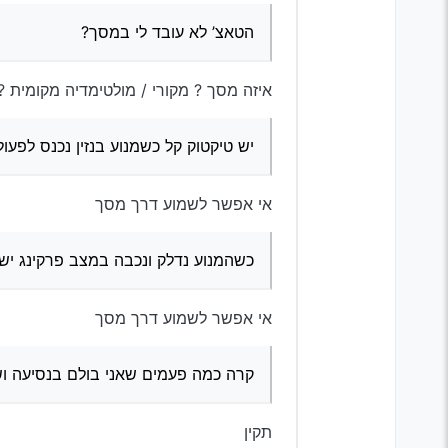
איך לדעת מתי להחליף בלמ
הטאצ’ לא עובד לי במסך?
יש לי נורה סימן קריאה כתום
איזה מסך ? מקורי / מולטימדיה מקומית ?
פלאגים, מה שהיה בסוף זה 
יש טיקטוק קל כשמנוע בנזין נכנס לפעו
לתביעה? תודה לכל המגיבים מראש
אי אפשר לשמוע דרך מסך
כשהמנוע נדלק ונכבה במצב פרקינג יש
אי אפשר לשמוע דרך מסך
קרה כמה פעמים שאני בולם בנסיעה ושמ
תקין