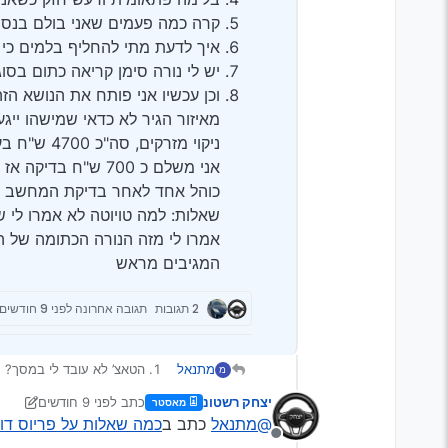
קרה כמה פעמים שאני בולם בנסיעה
איך לדעת מתי להחליף בלמים כי 
יש לי נורה סימן קריאה כתום בסוג
וכן עכשיו אני פותח את הנושא הז
ניקוי מזר
אני משלם כ 700 ש"
כוהל אחד לאחר בדיקת המחשב הרע
שאלות: למה טויוטה לא אמרו לי 
אמרו לי מזה הנורה הכתומה של ה
המגיבים מראש
2 תגובות
תגובה אחרונה
לפני 9 חודשים
מתנאל
הטאצ’ לא עובד לי במסך?
מ
יש טיקטוק קל כשמנוע בנזין
יצחק רשטונ
כתב
לפני 9 חודשים
מאסטר
כשהמנוע נדלק ונכבה במצב פרקינג יש רעש של דפיקה מסוימת
נערך לאחרונה על ידי יונ
@מתנאל
כתב ב
כמה שאלות על פריוס דור 3 !!! תודה על תגובות
בלימה פתאומית ורעש חזק כשאנ
מנותק
קרה כמה פעמים שאני בולם 