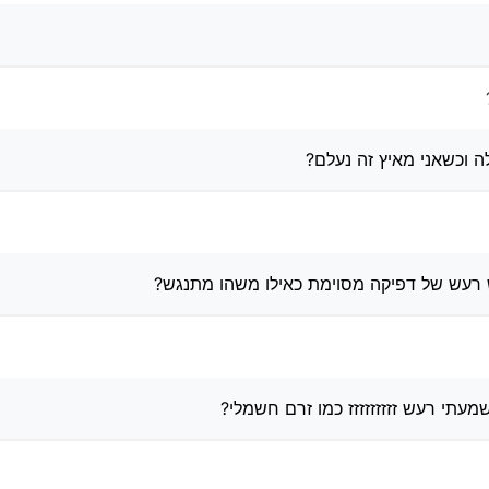
ים כי הנסיעה לא כל כך נוחה לעומת רכבים אחרים?
 בסוגריים ולא נעלם לאחר מילוי אוויר?
וכן עכשיו אני פותח את הנושא הזה: היתה נורת מנוע כתומה דולקת ודפיקות מטורפות, אנשי מוסך אמרו 
בע
שבן דוד של אבא שלי כמובן מוסכניק החליף כוהל אחד לאחר בדיקת המחשב הרעש ו
לה וכשאני מאיץ זה נעלם?
 רעש של דפיקה מסוימת כאילו משהו מתנגש?
עתי רעש זזזזזזזזז כמו זרם חשמלי?