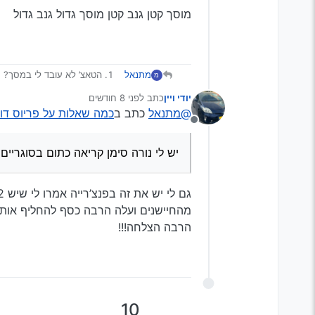
מוסך קטן גנב קטן מוסך גדול גנב גדול
מתנאל
הטאצ’ לא עובד לי במסך?
מ
יש טיקטוק קל כשמנוע בנזין
יודי ויין
כתב
לפני 8 חודשים
כשהמנוע נדלק ונכבה במצב פרקינג יש רעש של דפיקה מסוימת
נערך לאחרונה על ידי
@מתנאל
כתב ב
כמה שאלות על פריוס דור 3 !!! תודה על תגובות
בלימה פתאומית ורעש חזק כשאנ
מנותק
קרה כמה פעמים שאני בולם 
איך לדעת מתי להחליף בלמ
יש לי נורה סימן קריאה כתום בסוגריים 
יש לי נורה סימן קריאה כתום
פלאגים, מה שהיה בסוף זה 
מהחיישנים ועלה הרבה כסף להחליף אותו
הרבה הצלחה!!!
לתביעה? תודה לכל המגיבים מראש
10