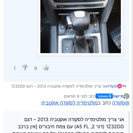
0
סקודה
אני צריך מולטימדיה לסקודה אוקטביה 2013 – דגם 1Z32DD
(דור 2, A5 FL) עם צמת חיבורים [אין ברכב חיבורים לכפתורי
מיישה
כתב
לפני 9 חודשים
מאסטר
הפעלה מההגה] וכל מה שנצרך באיכות טובה מאליאקספרס
נערך לאחרונה על ידי
מנותק
@סקודה
כתב ב
מולטימדיה לסקודה אוקטביה
:
מצורף תמונה מהרכב
אני צריך מולטימדיה לסקודה אוקטביה 2013 – דגם
1Z32DD (דור 2, A5 FL) עם צמת חיבורים [אין ברכב