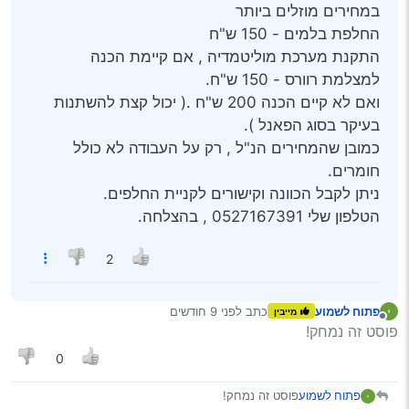
במחירים מוזלים ביותר
החלפת בלמים - 150 ש"ח
התקנת מערכת מוליטמדיה , אם קיימת הכנה
למצלמת רוורס - 150 ש"ח.
ואם לא קיים הכנה 200 ש"ח .( יכול קצת להשתנות
בעיקר בסוג הפאנל ).
כמובן שהמחירים הנ"ל , רק על העבודה לא כולל
חומרים.
ניתן לקבל הכוונה וקישורים לקניית החלפים.
הטלפון שלי 0527167391 , בהצלחה.
2
פתוח לשמוע
כתב
לפני 9 חודשים
מייבין
נערך לאחרונה על ידי
מנותק
פוסט זה נמחק!
0
פתוח לשמוע
פוסט זה נמחק!