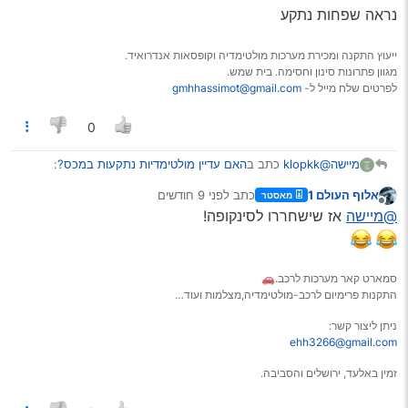
נראה שפחות נתקע
ייעוץ התקנה ומכירת מערכות מולטימדיה וקופסאות אנדרואיד.
מגוון פתרונות סינון וחסימה. בית שמש.
לפרטים שלח מייל ל-
gmhhassimot@gmail.com
0
@klopkk
כתב ב
האם עדיין מולטימדיות נתקעות במכס?
:
מיישה
אלוף העולם 1
כתב
לפני 9 חודשים
מאסטר
נערך לאחרונה על ידי
מנותק
שלום
@מיישה
אז שישחררו לסינקופה!
אשמח בבקשה לדעת האם כבר אפשרי להזמין מעלי
נראה שפחות נתקע
אקספרס בלי שיתקע או שעדיין כדאי להזמין מעלי בבא
תודה רבה
סמארט קאר מערכות לרכב.🚗
התקנות פרימיום לרכב-מולטימדיה,מצלמות ועוד…
ניתן ליצור קשר:
ehh3266@gmail.com
זמין באלעד, ירושלים והסביבה.