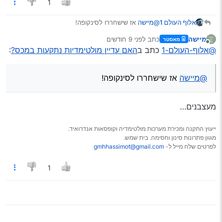
1
אלוף העולם 1
@מיישה
אז שישחררו לסינקופה!
מיישה
כתב
לפני 9 חודשים
מאסטר
נערך לאחרונה על ידי
מנותק
@אלוף-העולם-1
כתב ב
האם עדיין מולטימדיות נתקעות במכס?
:
@מיישה
אז שישחררו לסינקופה!
מעצבנים…
ייעוץ התקנה ומכירת מערכות מולטימדיה וקופסאות אנדרואיד.
מגוון פתרונות סינון וחסימה. בית שמש.
לפרטים שלח מייל ל-
gmhhassimot@gmail.com
1