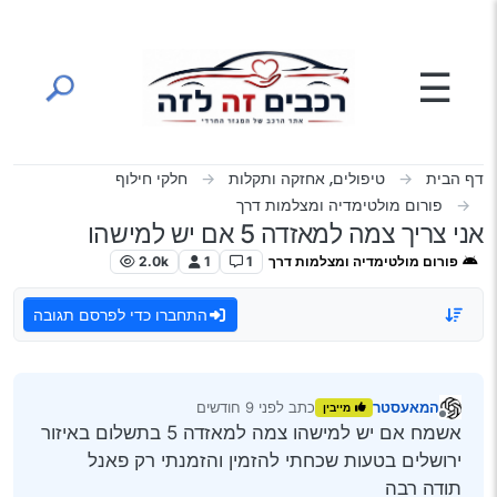
ילוג לתוכן
☰
דף הבית
טיפולים, אחזקה ותקלות
חלקי חילוף
פורום מולטימדיה ומצלמות דרך
אני צריך צמה למאזדה 5 אם יש למישהו
פורום מולטימדיה ומצלמות דרך
1
1
2.0k
התחברו כדי לפרסם תגובה
המאעסטר
כתב
לפני 9 חודשים
מייבין
נערך לאחרונה על ידי
מנותק
אשמח אם יש למישהו צמה למאזדה 5 בתשלום באיזור
ירושלים בטעות שכחתי להזמין והזמנתי רק פאנל
תודה רבה