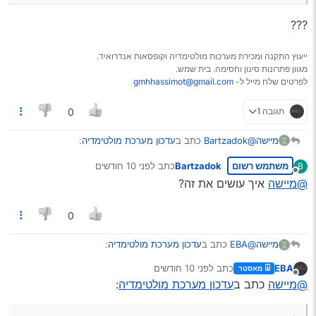
???
ייעוץ התקנה ומכירת מערכות מולטימדיה וקופסאות אנדרואיד.
מגוון פתרונות סינון וחסימה. בית שמש.
לפרטים שלח מייל ל-
gmhhassimot@gmail.com
תגובה 1
0
@Bartzadok
כתב ב
עדכון מערכת מולטימדיה
:
מיישה
משתמש רשום
Bartzadok
כתב
לפני 10 חודשים
B
נערך לאחרונה על ידי
מנותק
שבוע טוב אני מנסה לעשות עדכון למערכת ולא מצליח
@מיישה
איך עושים את זה?
כל פעם שאני עושה רושם לי TIPS ולא מעדכן לי כבר
יש לך דגם ישן מאד שלא נראה לי אפשר לעדכן, אולי עם קובץ
שנתיים שלא מצליח יש לעדכן את זה לגרסה הכי חדשה?
0
עדכון ידני
@EBA
כתב ב
עדכון מערכת מולטימדיה
:
מיישה
EBA
כתב
לפני 10 חודשים
מאסטר
נערך לאחרונה על ידי
מנותק
@מיישה
כתב ב
עדכון מערכת מולטימדיה
:
@מיישה
כתב ב
עדכון מערכת מולטימדיה
:
???