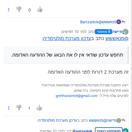
???
זה מה שקורה מקובץ עדכון ידני למערכת כזו… אם שייך לעדכן,
זה קורה מהרשת.
0
מנאששש
@Bartzadok
מ
אם זה TS10 לא בטוח שכדאי לך לעדכן.
מיישה
כתב
לפני 10 חודשים
מאסטר
תחפש עדכון שודאי אין לו את הבאג של ההודעה האדומה.
נערך לאחרונה על ידי
מנותק
@מנאששש
כתב ב
עדכון מערכת מולטימדיה
:
תחפש עדכון שודאי אין לו את הבאג של ההודעה האדומה.
זה מערכת 2 דורות לפני ההודעה האדומה
ייעוץ התקנה ומכירת מערכות מולטימדיה וקופסאות אנדרואיד.
מגוון פתרונות סינון וחסימה. בית שמש.
לפרטים שלח מייל ל-
gmhhassimot@gmail.com
1
@מנאששש
כתב ב
עדכון מערכת מולטימדיה
:
מיישה
משתמש רשום
Bartzadok
כתב
לפני 10 חודשים
B