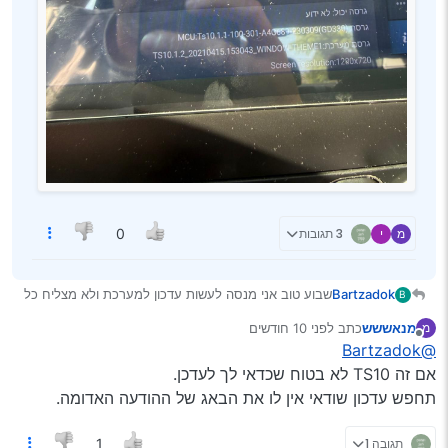
מ
י
3 תגובות
0
Bartzadok
שבוע טוב אני מנסה לעשות עדכון למערכת ולא מצליח כל
B
פעם שאני עושה רושם לי TIPS ולא מעדכן לי כבר שנתיים
מנאששש
כתב
לפני 10 חודשים
מ
שלא מצליח יש לעדכן את זה לגרסה הכי חדשה?
נערך לאחרונה על ידי
מנותק
@Bartzadok
אם זה TS10 לא בטוח שכדאי לך לעדכן.
תחפש עדכון שודאי אין לו את הבאג של ההודעה האדומה.
תגובה 1
1