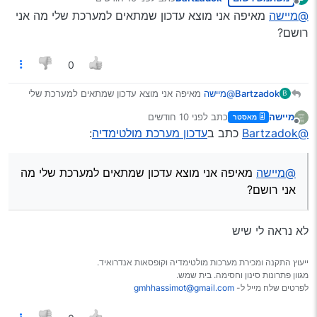
נערך לאחרונה על ידי
מנותק
תחפש עדכון שודאי אין לו את הבאג של ההודעה האדומה.
@מיישה
מאיפה אני מוצא עדכון שמתאים למערכת שלי מה אני
רושם?
זה מערכת 2 דורות לפני ההודעה האדומה
0
Bartzadok
@מיישה
מאיפה אני מוצא עדכון שמתאים למערכת שלי
B
מה אני רושם?
מיישה
כתב
לפני 10 חודשים
מאסטר
נערך לאחרונה על ידי
מנותק
@Bartzadok
כתב ב
עדכון מערכת מולטימדיה
:
@מיישה
מאיפה אני מוצא עדכון שמתאים למערכת שלי מה
אני רושם?
לא נראה לי שיש
ייעוץ התקנה ומכירת מערכות מולטימדיה וקופסאות אנדרואיד.
מגוון פתרונות סינון וחסימה. בית שמש.
לפרטים שלח מייל ל-
gmhhassimot@gmail.com