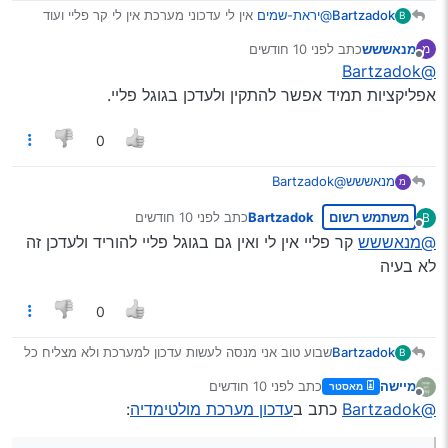
Bartzadok
@יראת-שמים
אין לי עדכוני מערכת אין לי קר פליי ועוד
B
הפלקציות שהיו לי במערכת
מנאששש
כתב
לפני 10 חודשים
מ
נערך לאחרונה על ידי
מנותק
@Bartzadok
אפליקציות תמיד אפשר להתקין ולעדכן בגוגל פליי.
0
מנאששש
@Bartzadok
מ
אפליקציות תמיד אפשר להתקין ולעדכן בגוגל פליי.
משתמש רשום
Bartzadok
כתב
לפני 10 חודשים
B
נערך לאחרונה על ידי
מנותק
@מנאששש
קר פליי אין לי ואין גם בגוגל פליי להוריד ולעדכן זה
לא בעיה
0
Bartzadok
שבוע טוב אני מנסה לעשות עדכון למערכת ולא מצליח כל
B
פעם שאני עושה רושם לי TIPS ולא מעדכן לי כבר שנתיים
מיישה
כתב
לפני 10 חודשים
מאסטר
שלא מצליח יש לעדכן את זה לגרסה הכי חדשה?
נערך לאחרונה על ידי
מנותק
@Bartzadok
כתב ב
עדכון מערכת מולטימדיה
: