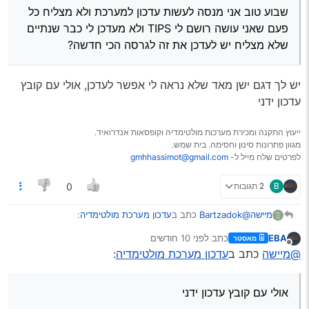
שבוע טוב אני מנסה לעשות עדכון למערכת ולא מצליח כל
פעם שאני עושה רושם לי TIPS ולא מעדכן לי כבר שנתיים
שלא מצליח יש לעדכן את זה לגרסה הכי חדשה?
יש לך דגם ישן מאד שלא נראה לי אפשר לעדכן, אולי עם קובץ
עדכון ידני
ייעוץ התקנה ומכירת מערכות מולטימדיה וקופסאות אנדרואיד.
מגוון פתרונות סינון וחסימה. בית שמש.
לפרטים שלח מייל ל-
gmhhassimot@gmail.com
B
2 תגובות
0
@Bartzadok
כתב ב
עדכון מערכת מולטימדיה
:
מיישה
EBA
כתב
לפני 10 חודשים
מאסטר
נערך לאחרונה על ידי
מנותק
שבוע טוב אני מנסה לעשות עדכון למערכת ולא מצליח
@מיישה
כתב ב
עדכון מערכת מולטימדיה
:
כל פעם שאני עושה רושם לי TIPS ולא מעדכן לי כבר
יש לך דגם ישן מאד שלא נראה לי אפשר לעדכן, אולי עם קובץ
שנתיים שלא מצליח יש לעדכן את זה לגרסה הכי חדשה?
עדכון ידני
אולי עם קובץ עדכון ידני