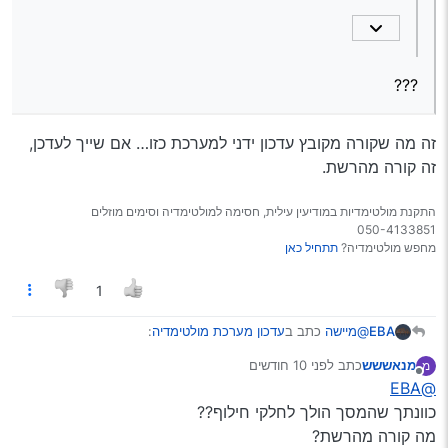
אולי עם קובץ עדכון ידני
למה, אתה צריך עוד מסכים להחלפה?
???
זה מה שקורה מקובץ עדכון ידני למערכת כזו… אם שייך לעדכן,
זה קורה מהרשת.
התקנת מולטימדיות במודיעין עילית, חסימה למולטימדיה וסימים מוזלים
050-4133851
מחפש מולטימדיה?
תתחיל כאן
1
@מיישה
כתב ב
עדכון מערכת מולטימדיה
:
EBA
מנאששש
כתב
לפני 10 חודשים
מ
נערך לאחרונה על ידי
מנותק
@EBA
למה, אתה צריך עוד מסכים להחלפה?
כוונתך שהמסך הולך לחלקי חילוף??
מה קורה מהרשת?