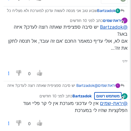
Bartzadok
שבוע טוב אני מנסה לעשות עדכון למערכת ולא מצליח כל
B
פעם שאני עושה רושם לי TIPS ולא מעדכן לי כבר שנתיים
יראת שמים
כתב
לפני 10 חודשים
י
שלא מצליח יש לעדכן את זה לגרסה הכי חדשה?
נערך לאחרונה על ידי
מנותק
@Bartzadok
יש סיבה ספציפית שאתה רוצה לעדכן? איזה
באג?
אם לא, אולי עדיף כמאמר החכם ‘אם זה עובד, אל תנסה לתקן
את זה’…
ידני
0
יראת שמים
@Bartzadok
יש סיבה ספציפית שאתה רוצה לעדכן? איזה
י
באג?
משתמש רשום
Bartzadok
כתב
לפני 10 חודשים
B
אם לא, אולי עדיף כמאמר החכם ‘אם זה עובד, אל תנסה
נערך לאחרונה על ידי
מנותק
לתקן את זה’…
@יראת-שמים
אין לי עדכוני מערכת אין לי קר פליי ועוד
הפלקציות שהיו לי במערכת
0