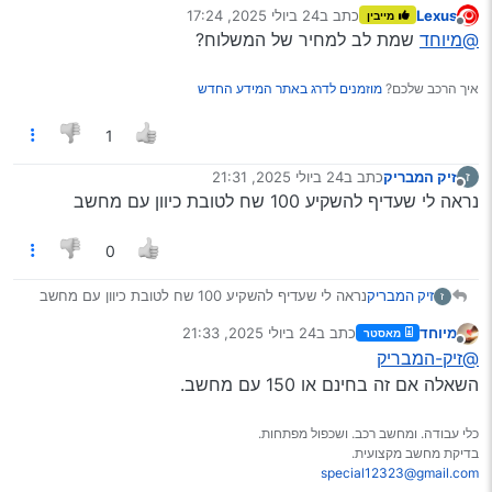
Lexus
כתב ב
24 ביולי 2025, 17:24
מייבין
הוא יהיה שימושי, או סתם יתפוס מקום בבויידם /בתיק.
סרטון
לדוגמא
נערך לאחרונה על ידי
מנותק
@מיוחד
שמת לב למחיר של המשלוח?
אפשר לסמן.
סרטון
לדוגמא
תודה.
איך הרכב שלכם?
מוזמנים לדרג באתר המידע החדש
1
זיק המבריק
כתב ב
24 ביולי 2025, 21:31
ז
נערך לאחרונה על ידי
מנותק
נראה לי שעדיף להשקיע 100 שח לטובת כיוון עם מחשב
0
זיק המבריק
נראה לי שעדיף להשקיע 100 שח לטובת כיוון עם מחשב
ז
מיוחד
כתב ב
24 ביולי 2025, 21:33
מאסטר
נערך לאחרונה על ידי
מנותק
@זיק-המבריק
השאלה אם זה בחינם או 150 עם מחשב.
כלי עבודה. ומחשב רכב. ושכפול מפתחות.
בדיקת מחשב מקצועית.
special12323@gmail.com