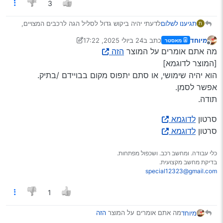
3
תגיענו לשלום
לדעתי יהיה ביקוש גדול לסליל הגה לרכבים המצויים,
ת
הפרש גדול מאד במחיר, בארץ יקר מאד (אני חושב
מיוחד
כתב ב
24 ביולי 2025, 17:22
מאסטר
באזור ה800 ש"ח) ובעלי ואיביי בסביבות ה50,
נערך לאחרונה על ידי מיוחד
מנותק
מה אתם אומרים על המוצר
הזה
אני מכיר כמה מוסכניקים הוגנים, שממליצים לאנשים
להזמין מעלי והם יעשו רק את ההתקנה.
[המוצר לדוגמא]
הוא יהיה שימושי, או סתם יתפוס מקום בבויידם /בתיק.
אפשר לסמן.
תודה.
סרטון
לדוגמא
סרטון
לדוגמא
כלי עבודה. ומחשב רכב. ושכפול מפתחות.
בדיקת מחשב מקצועית.
special12323@gmail.com
1
מה אתם אומרים על המוצר
הזה
מיוחד
[המוצר לדוגמא]