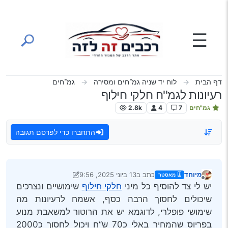
ילוג לתוכן
☰
דף הבית
לוח יד שניה גמ"חים ומסירה
גמ"חים
רעיונות לגמ''ח חלקי חילוף
גמ"חים
7
4
2.8k
התחברו כדי לפרסם תגובה
מיוחד
כתב ב
13 ביוני 2025, 9:56
מאסטר
נערך לאחרונה על ידי מיוחד
מנותק
יש לי צד להוסיף כל מיני
חלקי חילוף
שימושיים ונצרכים
שיכולים לחסוך הרבה כסף, אשמח לרעיונות מה
שימושי פופלרי, לדוגמא יש את הרוטור למשאבת מנוע
בפריוס שהמחיר באלי כ70 ש’‘ח ויכול לחסוך כ2000