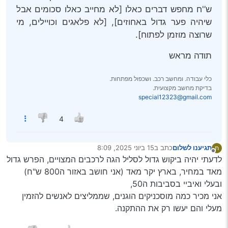
ש’'ח מחפש דברים כאלו [לא מחייב כאלו סכומים אבל
שיהיה פער גדול באחוזים], [לא פלאגים וכויילים, מי
שרוצה מוזמן לפתוח].
תודה מראש
כלי עבודה. ומחשב רכב. ושכפול מפתחות.
בדיקת מחשב מקצועית.
special12323@gmail.com
4
תגיענו לשלום
כתב ב
15 ביוני 2025, 8:09
ת
נערך לאחרונה על ידי
מנותק
לדעתי יהיה ביקוש גדול לסליל הגה לרכבים המצויים, הפרש גדול
מאד במחיר, בארץ יקר מאד (אני חושב באזור ה800 ש"ח)
ובעלי ואיביי בסביבות ה50,
אני מכיר כמה מוסכניקים הוגנים, שממליצים לאנשים להזמין
מעלי והם יעשו רק את ההתקנה.