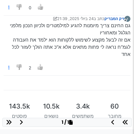
0
זיק המבריק
כתב ב
24 ביולי 2025, 21:39
ז
נערך לאחרונה על ידי זיק המבריק
מנותק
גם החינם צריך מיומנות להגיע למילמטרים ולכיוון הנכון מלפני
הגלגל ומאחוריו
אם זה לבעל מקצוע לשימוש ללקוחות הוא ילמד את העבודה
לגמ"ח נראה לי פחות מתאים אלא א"כ אתה הולך לעזור לכל
אחד
2
143.5k
10.5k
3.4k
60
מחובר
משתמשים
נושאים
פוסטים
1 / 1