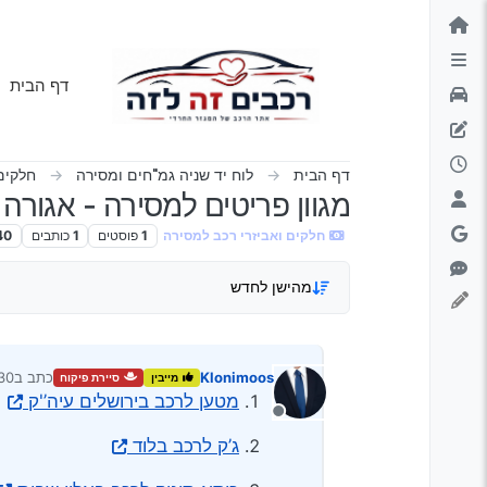
ילוג לתוכן
דף הבית
דף הבית
לוח יד שניה גמ"חים ומסירה
חלקים
מגוון פריטים למסירה - אגורה
חלקים ואביזרי רכב למסירה
1
פוסטים
1
כותבים
40
מהישן לחדש
Klonimoos
כתב ב
30 במרץ 2025, 41
מייבין
סיירת פיקוח
נערך לא
מטען לרכב בירושלים עיה’'ק
מנותק
ג’ק לרכב בלוד