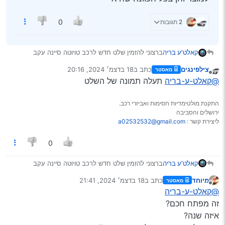
2 תגובות
0
קאלט'ע בריה
ברצוני להזמין שלט חדש לרכב טויוטה סיינה עקב
שהקודם לא נועל את הרכב החלפתי בטריה וזה לא עזר
צילפינגים
כתב ב
18 בדצמ׳ 2024, 20:16
מאסטר
אשמח לעצת המבינים למיניהם לעזרה הן בקישור למוצר
נערך לאחרונה על ידי
מנותק
@קאלט-ע-בריה
תעלה תמונה של השלט
והן בכל הכוונה שהיא
התקנת מולטימדיות חסימות ואביזרי רכב.
ירושלים והסביבה
ליצירת קשר :
a02532532@gmail.com
0
קאלט'ע בריה
ברצוני להזמין שלט חדש לרכב טויוטה סיינה עקב
שהקודם לא נועל את הרכב החלפתי בטריה וזה לא עזר
מיוחד
כתב ב
18 בדצמ׳ 2024, 21:41
מאסטר
אשמח לעצת המבינים למיניהם לעזרה הן בקישור למוצר
נערך לאחרונה על ידי
מנותק
@קאלט-ע-בריה
והן בכל הכוונה שהיא
זה מפתח חכם?
איזה שנה?