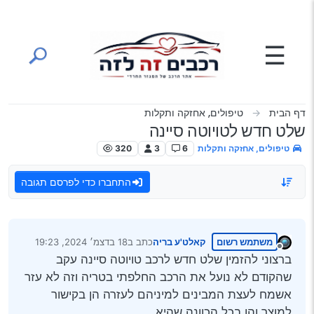
ילוג לתוכן
☰
דף הבית
טיפולים, אחזקה ותקלות
שלט חדש לטויוטה סיינה
טיפולים, אחזקה ותקלות
6
3
320
התחברו כדי לפרסם תגובה
משתמש רשום
קאלט'ע בריה
כתב ב
18 בדצמ׳ 2024, 19:23
נערך לאחרונה על ידי
מנותק
ברצוני להזמין שלט חדש לרכב טויוטה סיינה עקב
שהקודם לא נועל את הרכב החלפתי בטריה וזה לא עזר
אשמח לעצת המבינים למיניהם לעזרה הן בקישור
למוצר והן בכל הכוונה שהיא