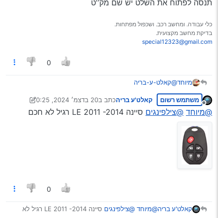
תנסה לפתוח את השלט יש שם מק’'ט
כלי עבודה. ומחשב רכב. ושכפול מפתחות.
בדיקת מחשב מקצועית.
special12323@gmail.com
0
מיוחד
@קאלט-ע-בריה
זה מפתח חכם?
משתמש רשום
קאלט'ע בריה
כתב ב
20 בדצמ׳ 2024, 0:25
איזה שנה?
נערך לאחרונה על ידי קאלט'ע בריה
מנותק
תנסה לפתוח את השלט יש שם מק’'ט
@מיוחד
@צילפינגים
סיינה LE 2011 -2014 רגיל לא חכם
0
קאלט'ע בריה
@מיוחד
@צילפינגים
סיינה LE 2011 -2014 רגיל לא