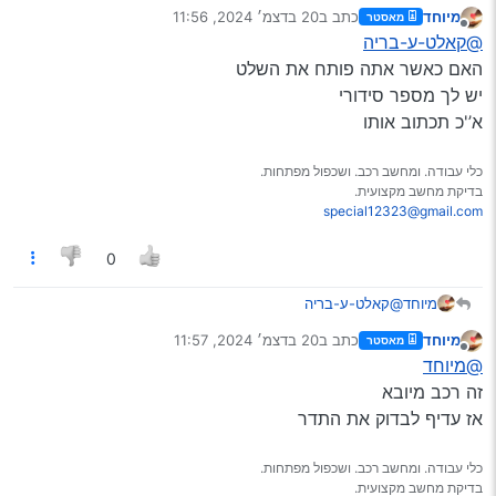
חכם
מיוחד
כתב ב
20 בדצמ׳ 2024, 11:56
מאסטר
נערך לאחרונה על ידי
מנותק
@קאלט-ע-בריה
האם כאשר אתה פותח את השלט
יש לך מספר סידורי
א’'כ תכתוב אותו
כלי עבודה. ומחשב רכב. ושכפול מפתחות.
בדיקת מחשב מקצועית.
special12323@gmail.com
0
מיוחד
@קאלט-ע-בריה
האם כאשר אתה פותח את השלט
מיוחד
כתב ב
20 בדצמ׳ 2024, 11:57
מאסטר
יש לך מספר סידורי
נערך לאחרונה על ידי
מנותק
@מיוחד
א’'כ תכתוב אותו
זה רכב מיובא
אז עדיף לבדוק את התדר
כלי עבודה. ומחשב רכב. ושכפול מפתחות.
בדיקת מחשב מקצועית.