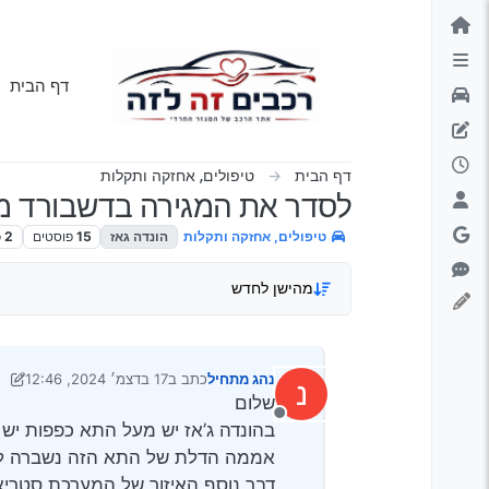
ילוג לתוכן
דף הבית
דף הבית
טיפולים, אחזקה ותקלות
לסדר את המגירה בדשבורד מע
טיפולים, אחזקה ותקלות
הונדה גאז
15
פוסטים
2
כ
מהישן לחדש
נהג מתחיל
כתב ב
17 בדצמ׳ 2024, 12:46
נ
נערך לאחרונה על ידי Klonimoos
שלום
מנותק
בהונדה ג’אז יש מעל התא כפפות יש ע
אממה הדלת של התא הזה נשברה ל
דבר נוסף האיזור של המערכת סטריאו