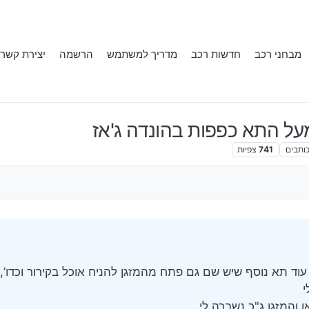
מבחני רכב
חדשות רכב
מדריך למשתמש
הרשמה
יצירת קשר
ל התא כפפות בהונדה ג'אז
ותבים
741
צפיות
וד תא נוסף שיש שם גם פתח מהמזגן להניח אוכל בקירור וכדו’,
י
 והמזגן ג"כ נשברה לי