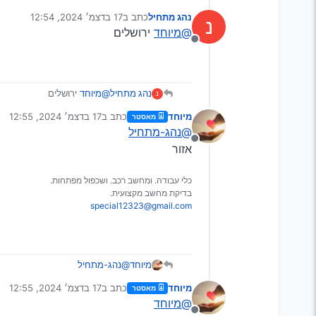
סוג של דבק חזק
נהג מתחיל
כתב ב
17 בדצמ׳ 2024, 12:54
נ
צריך לראות בשביל לומר
נערך לאחרונה על ידי
@מיוחד
ירושלים
הכי טוב תעלה תמונה של החלקים 
מנותק
[איפה אתה בארץ?]
נהג מתחיל
@מיוחד
ירושלים
נ
מיוחד
כתב ב
17 בדצמ׳ 2024, 12:55
מאסטר
נערך לאחרונה על ידי
@נהג-מתחיל
מנותק
אזור
כלי עבודה. ומחשב רכב. ושכפול מפתחות.
בדיקת מחשב מקצועית.
special12323@gmail.com
מיוחד
@נהג-מתחיל
אזור
מיוחד
כתב ב
17 בדצמ׳ 2024, 12:55
מאסטר
נערך לאחרונה על ידי
@מיוחד