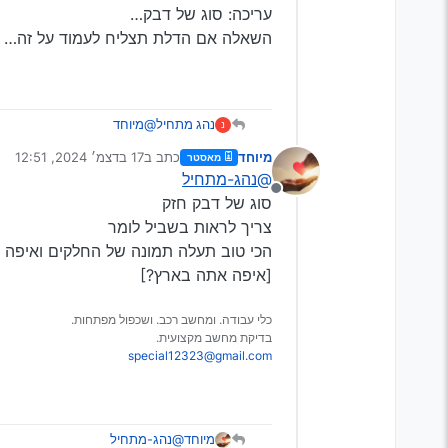
עריכה: סוג של דבק…
השאלה אם הדלת תצליח לעמוד על זה…
נהג מתחיל
@מיוחד
נ
לא הבנתי
מיוחד
כתב ב
17 בדצמ׳ 2024, 12:51
מאסטר
מה זה אפוקסי?
נערך לאחרונה על ידי
@נהג-מתחיל
עריכה: סוג של דבק…
מנותק
השאלה אם הדלת תצליח לעמ
סוג של דבק חזק
צריך לראות בשביל לומר
הכי טוב תעלה תמונה של החלקים ואיפה 
[איפה אתה בארץ?]
כלי עבודה. ומחשב רכב. ושכפול מפתחות.
בדיקת מחשב מקצועית.
special12323@gmail.com
מיוחד
@נהג-מתחיל