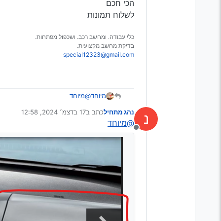
מנותק
הכי חכם
לשלוח תמונות
כלי עבודה. ומחשב רכב. ושכפול מפתחות.
בדיקת מחשב מקצועית.
special12323@gmail.com
מיוחד
@מיוחד
הכי חכם
נהג מתחיל
כתב ב
17 בדצמ׳ 2024, 12:58
נ
לשלוח תמונות
נערך לאחרונה על ידי
@מיוחד
מנותק