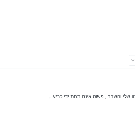
 שלי והשבר , פשוט אינם תחת ידי כרגע…
שהו שם מאחורה, ולכן הכפתורים של המזגן שקועים בתוכו