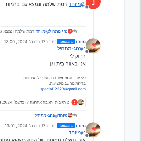
נ
וגם איפה שסימנתי בצד ימין
@מיוחד
רמת שלמה ונמצא גם ברמות
מנותק
נהג מתחיל
@מיוחד
רמת שלמה ונמצא גם
נ
מיוחד
כתב ב
17 בדצמ׳ 2024, 13:00
מאסטר
נערך לאחרונה על ידי
@נהג-מתחיל
מנותק
רחוק לי
אני באזור בית וגן
איפה שהחץ נשבר כנראה או מ
כלי עבודה. ומחשב רכב. ושכפול מפתחות.
וגם איפה שסימנתי בצד ימין
בדיקת מחשב מקצועית.
special12323@gmail.com
נ
2 תגובות
תגובה אחרונה
17 בדצמ׳ 2024, 13:01
מיוחד
@נהג-מתחיל
רחוק לי
מיוחד
כתב ב
17 בדצמ׳ 2024, 13:01
מאסטר
אני באזור בית וגן
נערך לאחרונה על ידי
@מיוחד
מנותק
אולי תשלח תמונות של התא כשהוא פתוח