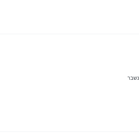
וד על זה…
נשבר