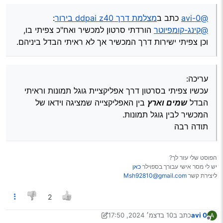
תודה רבה
שאני אמור לשנות משהו אצלי.
@avi-0
כתב ב
מצלמת דרך ddpai z40 בירור
:
@קינג-קומפיוטר
הורדתי סרטון למכשיר ואח"כ צפיתי בו,
וכן צפיתי ישירות דרך המכשיר אך לא ראיתי הבדל ביניהם.
עריכה:
עכשיו צפיתי בסרטון דרך אפליקציית גוגל תמונות וראיתי
הבדל
שמים וארץ
בין האפליקצייה שמציגה וידאו של
המכשיר לבין גוגל תמונות.
תודה רבה
הפוסט שלי עזר לך?
יש לי מסר אישי עבורך בספוילר
כאן
ליצירת קשר
Msh92810@gmail.com
2
avi 0
כתב ב
10 בדצמ׳ 2024, 17:50
A
נערך לאחרונה על ידי avi 0
12 באוק׳ 2024, 23:58
מנותק