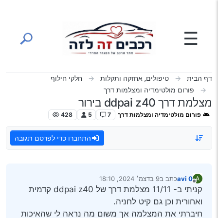
ילוג לתוכן
☰
דף הבית
טיפולים, אחזקה ותקלות
חלקי חילוף
פורום מולטימדיה ומצלמות דרך
מצלמת דרך ddpai z40 בירור
פורום מולטימדיה ומצלמות דרך
7
5
428
התחברו כדי לפרסם תגובה
avi 0
כתב ב
9 בדצמ׳ 2024, 18:10
A
נערך לאחרונה על ידי
מנותק
קניתי ב- 11/11 מצלמת דרך של ddpai z40 קדמית
ואחורית וכן גם קיט לחניה.
חיברתי את המצלמה אך משום מה נראה לי שהאיכות