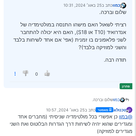
במוו
כתב ב
25 באוג׳ 2024, 10:31
נערך לאחרונה על ידי
מנותק
שלום וברכה.
רציתי לשאול האם מישהו התנסה במולטימדיה של
אנדרואיד (T10 או S18), האם היא יכולה להתחבר
לשני פלאפונים בו זמנית (אפי’ אם אחד לשיחות בלבד
והשני למוזיקה בלבד)?
תודה רבה.
0
שלום וברכה.
במוו
טכנולוג
כתב ב
25 באוג׳ 2024, 10:57
ט
מאסטר
רציתי לשאול האם מישהו התנסה במולטימדיה של אנדרואיד (T10
נערך לאחרונה על ידי
מנותק
@במוו
כן אפשרי בכל מולטימדיה שניסיתי (מחברים אחד
או S18), האם היא יכולה להתחבר לשני פלאפונים בו זמנית (אפי’
אם אחד לשיחות בלבד והשני למוזיקה בלבד)?
תודה רבה.
ומגדירים שהוא יהיה לשיחות דרך הגדרות הבלוטוס ואת השני
מגדירים למוזיקה)