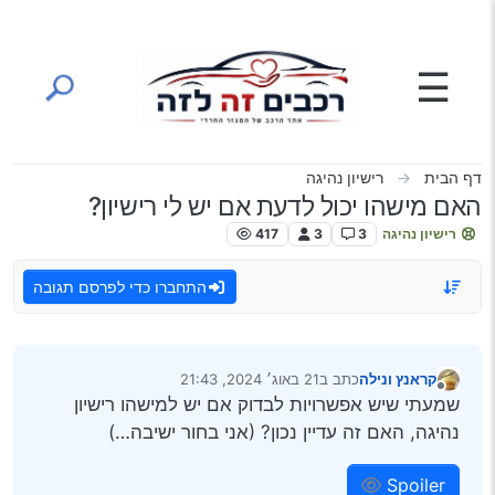
ילוג לתוכן
☰
דף הבית
רישיון נהיגה
האם מישהו יכול לדעת אם יש לי רישיון?
רישיון נהיגה
3
3
417
התחברו כדי לפרסם תגובה
קראנץ ונילה
כתב ב
21 באוג׳ 2024, 21:43
נערך לאחרונה על ידי
מנותק
שמעתי שיש אפשרויות לבדוק אם יש למישהו רישיון
נהיגה, האם זה עדיין נכון? (אני בחור ישיבה…)
Spoiler