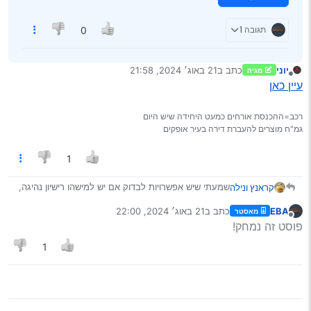
תגובה 1
0
יוני
כתב ב
21 באוג׳ 2024, 21:58
מגיה
נערך לאחרונה על ידי
מנותק
עיין כאן
רכב=ההכנסת אורחים כמעט היחידה שיש היום
גמ"ח מוצרים להעברת דירה בעיר אופקים
1
שמעתי שיש אפשרויות לבדוק אם יש למישהו רישיון נהיגה,
קראנץ ונילה
האם זה עדיין נכון? (אני בחור ישיבה…)
EBA
כתב ב
21 באוג׳ 2024, 22:00
מאסטר
נערך לאחרונה על ידי
Spoiler
מנותק
פוסט זה נמחק!
1