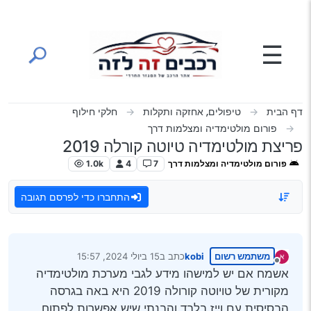
ילוג לתוכן
☰
דף הבית
טיפולים, אחזקה ותקלות
חלקי חילוף
פורום מולטימדיה ומצלמות דרך
פריצת מולטימדיה טיוטה קורלה 2019
פורום מולטימדיה ומצלמות דרך
7
4
1.0k
התחברו כדי לפרסם תגובה
משתמש רשום
kobi
כתב ב
15 ביולי 2024, 15:57
נערך לאחרונה על ידי
מנותק
אשמח אם יש למישהו מידע לגבי מערכת מולטימדיה
מקורית של טויוטה קורולה 2019 היא באה בגרסה
הבסיסית עם וייז בלבד והבנתי שיש אפשרות לפתוח