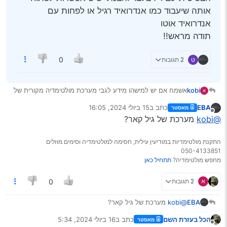
אותה שיעבוד כמו אנדרואיד רגיל או לפחות עם
אנדרואיד אוטו
תודה מראש!!
ט
2 תגובות
0
kobi
אשמח אם יש למישהו מידע לגבי מערכת מולטימדיה מקורית של
טויוטה קורולה 2019 היא באה בגרסה הבסיסית עם וייז בלבד
EBA
כתב ב
15 ביולי 2024, 16:05
מאסטר
והבנתי שיש אפשרות לפתוח אותה שיעבוד כמו אנדרואיד רגיל או
נערך לאחרונה על ידי
מנותק
@kobi
מערכת של גיל קאר?
לפחות עם אנדרואיד אוטו
תודה מראש!!
התקנת מולטימדיות במודיעין עילית, חסימה למולטימדיה וסימים מוזלים
050-4133851
מחפש מולטימדיה?
תתחיל כאן
2 תגובות
0
EBA
@kobi
מערכת של גיל קאר?
הכל בעזרת השם
כתב ב
16 ביולי 2024, 5:34
מאסטר
נערך לאחרונה על ידי
מנותק