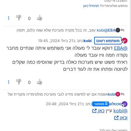
050-4133851
מחפש מולטימדיה?
תתחיל כאן
0
EBA
@kobi
עזוב, זה בכל מקרה מערכת שלא שווה כלום, תזמין
חדשה כמו שצריך
משתמש רשום
kobi
כתב ב
21 ביולי 2024, 19:45
נערך לאחרונה על ידי
מנותק
@EBA
דווקא עובד לי מעולה אני משתמש איתה שנתיים מחבר
נקודה חמה וויז עובד מעולה
ראיתי פשוט שיש מערכות כאלה בדיוק שהוסיפו כמה שקלים
לטיוטה ופתחו את זה לעוד דברים
0
kobi
אשמח אם יש למישהו מידע לגבי מערכת מולטימדיה מקורית של
טויוטה קורולה 2019 היא באה בגרסה הבסיסית עם וייז בלבד
טכנולוג
כתב ב
21 ביולי 2024, 20:49
ט
מאסטר
והבנתי שיש אפשרות לפתוח אותה שיעבוד כמו אנדרואיד רגיל או
נערך לאחרונה על ידי
מנותק
@kobi
עיין
כאן
לפחות עם אנדרואיד אוטו
תודה מראש!!
וכאן
הפוסט שלי עזר לך?