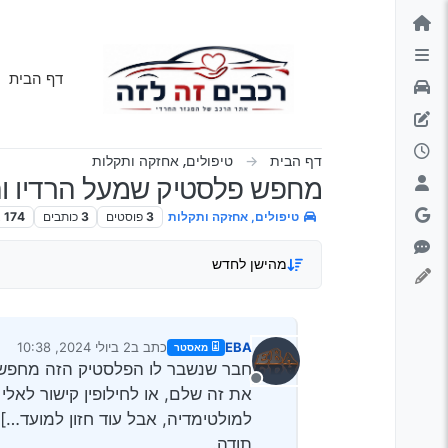
ילוג לתוכן
דף הבית
דף הבית
טיפולים, אחזקה ותקלות
מחפש פלסטיק שמעל הרדיו והמזג
טיפולים, אחזקה ותקלות
3
פוסטים
3
כותבים
174
צ
מהישן לחדש
EBA
כתב ב
2 ביולי 2024, 10:38
מאסטר
נערך לאחרונה על ידי
חבר שנשבר לו הפלסטיק הזה מחפש א
מנותק
את זה שלם, או לחילופין קישור לאל
למולטימדיה, אבל עוד חזון למועד…]
תודה.