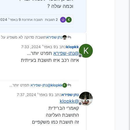
וכמה עולה ?
K
ט
2 תגובות
תגובה אחרונה
9 באפר׳ 2024, 7:33
נתן שפירא
תושבת סדוקה לא משפיע על ה
אולי קצת באופן לא מורגש
klopkk
כתב ב
9 באפר׳ 2024, 7:33
K
יש עניין להחליף
נערך לאחרונה על ידי
@נתן-שפירא
תפרט יותר…
אם כן אפשר לעשות לבד ?
מנותק
וכמה עולה ?
איזה רכב איזו תושבת בעייתית
klopkk
@נתן-שפירא
תפרט יותר…
K
איזה רכב איזו תושבת בעייתית
נתן שפירא
כתב ב
9 באפר׳ 2024, 7:37
נערך לאחרונה על ידי
@klopkk
מנותק
קאמרי הברידית
התושבת העליונה
זה תושבת כמו משקפיים