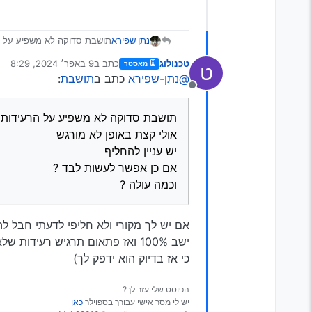
נתן שפירא
תושבת סדוקה לא משפיע על ה
אולי קצת באופן לא מורגש
טכנולוג
כתב ב
9 באפר׳ 2024, 8:29
מאסטר
ט
יש עניין להחליף
נערך לאחרונה על ידי
@נתן-שפירא
כתב ב
תושבת
:
אם כן אפשר לעשות לבד ?
מנותק
וכמה עולה ?
תושבת סדוקה לא משפיע על הרעידות 
אולי קצת באופן לא מורגש
יש עניין להחליף
אם כן אפשר לעשות לבד ?
וכמה עולה ?
אם יש לך מקורי ולא חליפי לדעתי חבל ל
ישב 100% ואז פתאום תרגיש רעי
כי אז בדיוק הוא ידפק לך)
הפוסט שלי עזר לך?
יש לי מסר אישי עבורך בספוילר
כאן