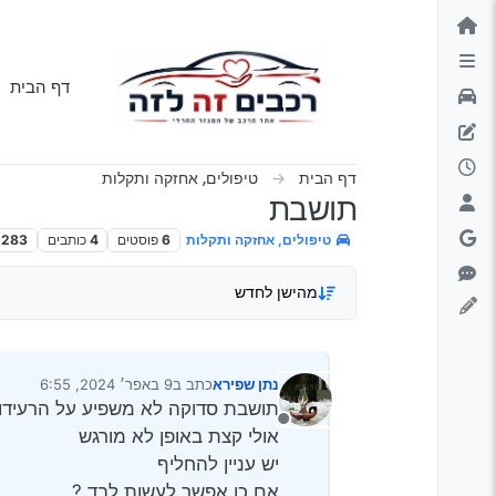
ילוג לתוכן
דף הבית
דף הבית
טיפולים, אחזקה ותקלות
תושבת
טיפולים, אחזקה ותקלות
6
פוסטים
4
כותבים
283
מהישן לחדש
נתן שפירא
כתב ב
9 באפר׳ 2024, 6:55
נערך לאחרונה על ידי
תושבת סדוקה לא משפיע על הרעידו
מנותק
אולי קצת באופן לא מורגש
יש עניין להחליף
אם כן אפשר לעשות לבד ?