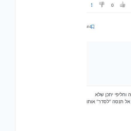
0
#4
 וחליפי יתכן שלא
ב אל תנסה “לסדר” אותו