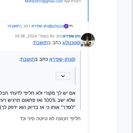
ליצירת קשר
Msh92810@gmail.com
@נתן-שפירא
כתב ב
תושבת
:
טכנולוג
ט
נתן שפירא
כתב ב
9 באפר׳ 2024, 10:38
נערך לאחרונה על ידי
@טכנולוג
כתב ב
תושבת
:
תושבת סדוקה לא משפיע על ה
מנותק
אולי קצת באופן לא מורגש
יש עניין להחליף
פתאום תרגיש רעידות שלא היו קו
@נתן-שפירא
כתב ב
תושבת
:
אם כן אפשר לעשות לבד ?
וכמה עולה ?
אם יש לך מקורי ולא חליפי לדעתי חבל
שלא ישב 100% ואז פתאום
“לסדר” אותו כי אז בדיוק הוא ידפק לך)
חליפי הכוונה לא טיוטה סיני וכד