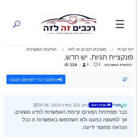
ילוג לתוכן
☰
דף הבית
מערכת רכבים זה לזה
הודעות המערכת
פונקציית תגיות. יש חדש.
הודעות המערכת
1
1
228
התחברו כדי לפרסם תגובה
מאיר
כתב ב
30 במרץ 2024, 20:34
מנהל ראשי
נערך לאחרונה על ידי מאיר
מנותק
כבר מפתיחת הפורום קיימת האפשרות לתייג נושאים.
אך למעשה כמעט ולא השתמשו באפשרות זו ככל
הנראה מחוסר ידיעה.