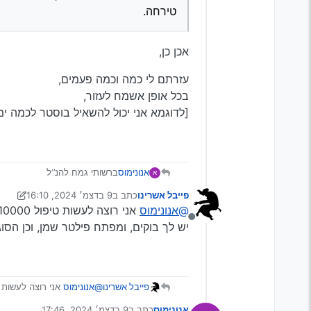
טירחה.
אכן כן,
עזרתם לי כמה וכמה פעמים,
בכל אופן אשמח לעזור,
[לדוגמא אני יכול להשאיל בוסטר לכמה ימים
אנונימוס
ברשותי גמח להנ’‘ל
א
בוסטר, מטען מצברים, ראצ’ט, קו
פייבל אשרינו
כתב ב
9 בדצמ׳ 2024, 16:10
[הבוקים עולים 10 ש’'ח להשאלה לכיסוי העלויות,]
נערך לאחרונה על ידי פייבל אשרי
@אנונימוס
אני רוצה לעשות טיפול 10000
054-8421662
מנותק
יש לך בוקים, ומפתח פילטר שמן, וכן הסו
פייבל אשרינו
@אנונימוס
אני רוצה לעשות טיפו
יש לך בוקים, ומפתח פילטר 
אנונימוס
כתב ב
9 בדצמ׳ 2024, 17:46