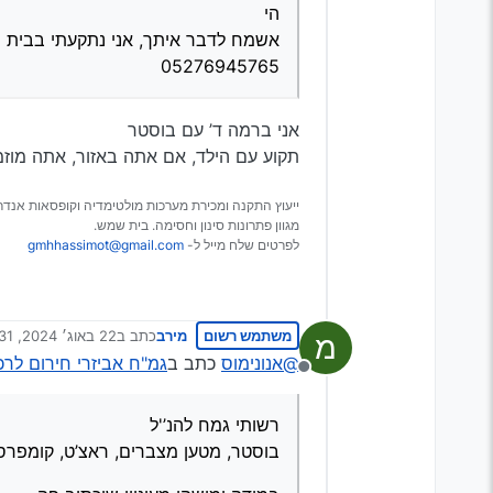
הי
אשמח לדבר איתך, אני נתקעתי בבית ש
05276945765
אני ברמה ד’ עם בוסטר
תקוע עם הילד, אם אתה באזור, אתה מוזמן
ייעוץ התקנה ומכירת מערכות מולטימדיה וקופסאות אנדרו
מגוון פתרונות סינון וחסימה. בית שמש.
לפרטים שלח מייל ל-
gmhhassimot@gmail.com
משתמש רשום
מירב
כתב ב
22 באוג׳ 2024, 23:31
מ
נערך לאחרונה על ידי
@אנונימוס
כתב ב
גמ"ח אביזרי חירום לר
מנותק
רשותי גמח להנ’'ל
בוסטר, מטען מצברים, ראצ’ט, קומפרסור,