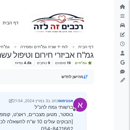
ילוג לתוכן
דף הבית
דף הבית
לוח יד שניה גמ"חים ומסירה
גמ"חי
גמ"ח אביזרי חירום וטיפול ע
גמ"חים
19
פוסטים
9
כותבים
4.6k
צפיות
מהישן לחדש
אנונימוס
כתב ב
3 במרץ 2024, 21:54
א
נערך לאחרונה על ידי אנונימוס
ברשותי גמח להנ’‘ל
מנותק
בוסטר, מטען מצברים, ראצ’ט, קומפרסו
[הבוקים עולים 10 ש’'ח להשאלה לכיסוי העלויות,]
054-8421662