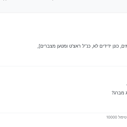
, כונן ידידים לא, כנ’'ל ראצ’ט ומטען מצברים],
מפרסור, ברגי סיליקון לפנצ’ר, ג’ק עגלה, בוקים, סט בוקסות,
נו
12 בספט׳ 2024, 16:29
ג מברג?
ל 10000
שמן, וכן הסוג מברג?