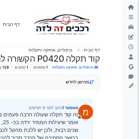
ילוג לתוכן
דף הבית
דף הבית
טיפולים, אחזקה ותקלות
קוד תקלה P0420 הקשורה לממיר קטליטי
טיפולים, אחזקה ותקלות
1
פוסטים
1
כותבים
128
צ
מהישן לחדש
מאסטר 1
כתב
לפני 9 חודשים
מ
נערך לאחרונה על ידי
זה קוד תקלה שעולה הרבה פעמים בב
מנותק
או
שנים רבות, ולכן יש ללכת מהקל לכבד
בכושר הסחיבה של הרכב סביר להניח