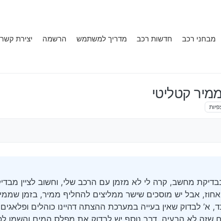
מבחני רכב
חדשות רכב
מדריך למשתמש
הרשמה
יצירת קשר
פיות
דיקת מחשב, קרה לי לא מזמן עם הרכב שלי, וחשוב לציין מבדי
מר שיעילות הממיר ירדה בכ- 25, אחוז, אבל יש מוסכים שישר ממליצים להחליף ממיר, בזמן 
, א’ לבדוק שאין בעייה במערכת ההצתה דהיינו כוהלים ופלאגים, 
 שזה לא הבעיה, דבר נוסף יש לבדוק את מפלס המים והשמן ל