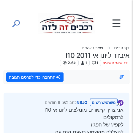
ילוג לתוכן
☰
דף הבית
שאר נושאים
איבזור ליונדאי I10 2011
שאר נושאים
1
1
2.6k
התחברו כדי לפרסם תגובה
משתמש רשום
NBJO
כתב
לפני 9 חודשים
N
נערך לאחרונה על ידי
מנותק
אני צריך קישורים מומלצים ליונדאי I10
לרמקולים
לקפיץ של הפג’ז
להצללה מהשמש בשעת הנסיעה