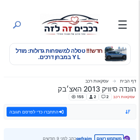
ילוג לתוכן
☰
חדש!!!
טסלה למשפחות גדולות: מודל
Y L במבחן דרכים.
דף הבית
עסקאות רכב
הונדה סיוויק 2013 האצ׳בק
עסקאות רכב
2
2
155
התחברו כדי לפרסם תגובה
משתמש רשום
gefraim
כתב
לפני 9 חודשים
G