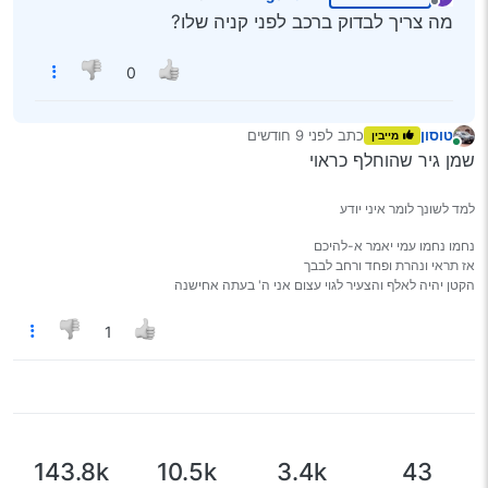
נערך לאחרונה על ידי
מנותק
מה צריך לבדוק ברכב לפני קניה שלו?
0
טוסון
כתב
לפני 9 חודשים
מייבין
נערך לאחרונה על ידי
מחובר
שמן גיר שהוחלף כראוי
למד לשונך לומר איני יודע
נחמו נחמו עמי יאמר א-להיכם
אז תראי ונהרת ופחד ורחב לבבך
הקטן יהיה לאלף והצעיר לגוי עצום אני ה' בעתה אחישנה
1
143.8k
10.5k
3.4k
43