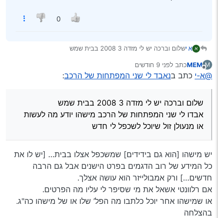
0
א י
שלום וברכה יש לי מזדה 3 2008 בבית שמש
א
אבדו לי שני המפתחות של הרכב מישהו יודע מה לעשות
MEM
כתב
לפני 9 חודשים
M
או מנעולן זול שיוכל לשכפל לי חדש
נערך לאחרונה על ידי
מנותק
@א-י
כתב ב
נאבד לי שני המפתחות של הרכב
:
שלום וברכה יש לי מזדה 3 2008 בבית שמש
אבדו לי שני המפתחות של הרכב מישהו יודע מה לעשות
או מנעולן זול שיוכל לשכפל לי חדש
יש מישהו [הוא גם בידידים] שמשכפל אצלו בבית… [יש לו את
כל המידע של רוב הדגמים בפרט הישנים אבל גם הרבה
חדשים…] ורק אמבולייזר הוא עושה אצלך.
אם רלוונטי אשאל את מי שסיפר לי עליו מה הפרטים.
או שמישהו אחר יוכל כלתבו מה הפל’ שלו או של מישהו כה"ג.
בהצלחה