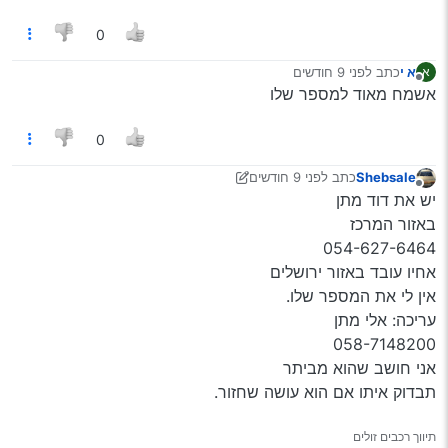
0
א י
כתב
לפני 9 חודשים
א
נערך לאחרונה על ידי
מנותק
אשמח מאוד למספר שלו
0
Shebsale
כתב
לפני 9 חודשים
נערך לאחרונה על ידי Shebsale
11 במרץ 2025, 12:22
מנותק
יש את דוד מתן
באזור המרכז
054-627-6464
אחיו עובד באזור ירושלים
אין לי את המספר שלו.
עריכה: אלי מתן
058-7148200
אני חושב שהוא מביתר
תבדוק איתו אם הוא עושה שחזור.
תיווך רכבים זולים