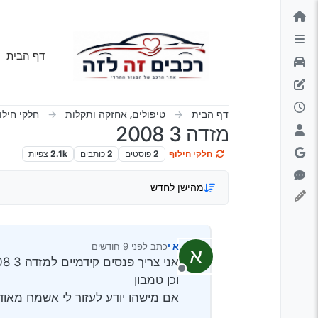
ילוג לתוכן
דף הבית
דף הבית
טיפולים, אחזקה ותקלות
חלקי חילו
מזדה 3 2008
חלקי חילוף
2
פוסטים
2
כותבים
2.1k
צפיות
מהישן לחדש
א י
כתב
לפני 9 חודשים
א
נערך לאחרונה על ידי
אני צריך פנסים קידמיים למזדה 3 2008
מנותק
וכן טמבון
אם מישהו יודע לעזור לי אשמח מאוד