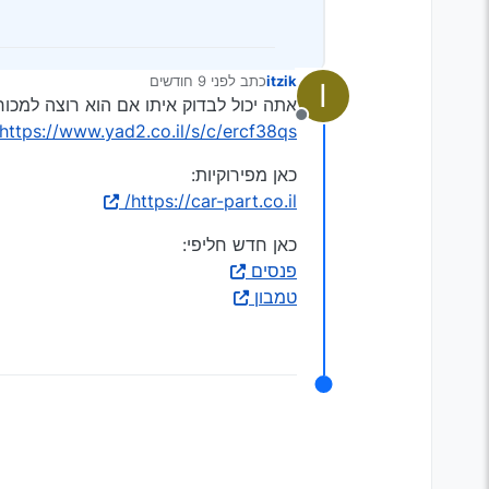
itzik
כתב
לפני 9 חודשים
I
נערך לאחרונה על ידי
אתה יכול לבדוק איתו אם הוא רוצה למכור
מנותק
https://www.yad2.co.il/s/c/ercf38qs
כאן מפירוקיות:
https://car-part.co.il/
כאן חדש חליפי:
פנסים
טמבון