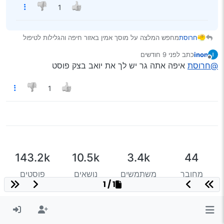
1
חרוסת
מחפש המלצה על מוסך אמין באזור חיפה והגלילות לטיפול
10,000.
inon
כתב
לפני 9 חודשים
תודה רבה
נערך לאחרונה על ידי
מנותק
@חרוסת
איפה אתה גר יש לך את יואב בצק פוסט
1
143.2k
10.5k
3.4k
44
מחובר
משתמשים
נושאים
פוסטים
1 / 1