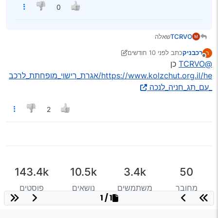
0
TCRVO
שאלה
אם נכה קונה רכב האם הוא מקבל החזר יחסי על אגרת
רכבניק
כתב
לפני 10 חודשים
ר
הטסט ששולמה עליו
נערך לאחרונה על ידי רכבניק
מנותק
@TCRVO
כן
https://www.kolzchut.org.il/he/אגרת_רישוי_מופחתת_לרכב
_עם_תג_חניה_לנכה
2
143.4k
10.5k
3.4k
50
מחובר
משתמשים
נושאים
פוסטים
1 / 1