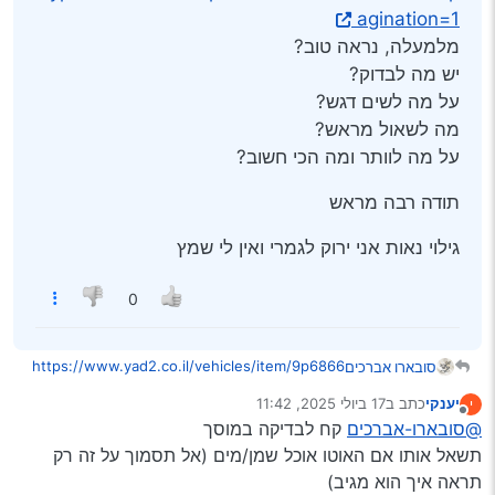
agination=1
מלמעלה, נראה טוב?
יש מה לבדוק?
על מה לשים דגש?
מה לשאול מראש?
על מה לוותר ומה הכי חשוב?
תודה רבה מראש
גילוי נאות אני ירוק לגמרי ואין לי שמץ
0
https://www.yad2.co.il/vehicles/item/9p6866
סובארו אברכים
pz?opened-from=feed&component-
יענקי
כתב ב
17 ביולי 2025, 11:42
י
type=main_feed&spot=standard&location=4&
תודה רבה מראש
נערך לאחרונה על ידי
מנותק
@סובארו-אברכים
קח לבדיקה במוסך
pagination=1
מלמעלה, נראה טוב?
גילוי נאות אני ירוק לגמרי ואין לי שמץ
תשאל אותו אם האוטו אוכל שמן/מים (אל תסמוך על זה רק
יש מה לבדוק?
תראה איך הוא מגיב)
על מה לשים דגש?