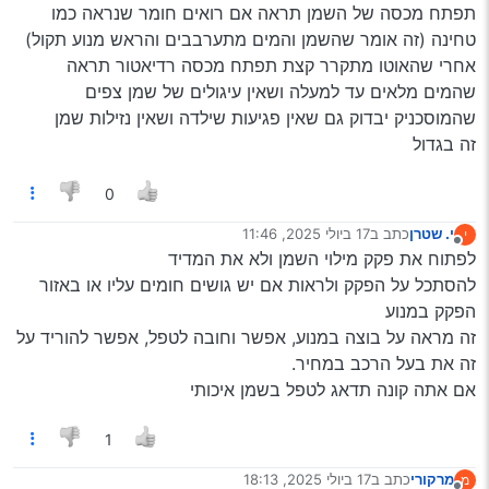
תפתח מכסה של השמן תראה אם רואים חומר שנראה כמו
מה לשאול מראש?
טחינה (זה אומר שהשמן והמים מתערבבים והראש מנוע תקול)
על מה לוותר ומה הכי חשוב?
אחרי שהאוטו מתקרר קצת תפתח מכסה רדיאטור תראה
שהמים מלאים עד למעלה ושאין עיגולים של שמן צפים
שהמוסכניק יבדוק גם שאין פגיעות שילדה ושאין נזילות שמן
זה בגדול
0
י. שטרן
כתב ב
17 ביולי 2025, 11:46
י
נערך לאחרונה על ידי
מנותק
לפתוח את פקק מילוי השמן ולא את המדיד
להסתכל על הפקק ולראות אם יש גושים חומים עליו או באזור
הפקק במנוע
זה מראה על בוצה במנוע, אפשר וחובה לטפל, אפשר להוריד על
זה את בעל הרכב במחיר.
אם אתה קונה תדאג לטפל בשמן איכותי
1
מרקורי
כתב ב
17 ביולי 2025, 18:13
מ
נערך לאחרונה על ידי