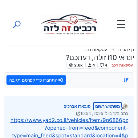
ילוג לתוכן
☰
דף הבית
עסקאות רכב
יונדאי i10 זולה, דעתכם?
עסקאות רכב
4
4
2.6k
התחברו כדי לפרסם תגובה
משתמש רשום
סובארו אברכים
מנותק
כתב ב
17 ביולי 2025, 10:54
נערך לאחרונה על ידי יוני
https://www.yad2.co.il/vehicles/item/9p6866pz
?opened-from=feed&component-
type=main_feed&spot=standard&location=4&p