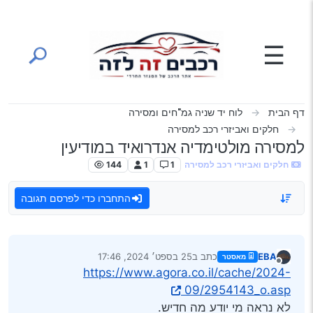
ילוג לתוכן
☰
דף הבית
לוח יד שניה גמ"חים ומסירה
חלקים ואביזרי רכב למסירה
למסירה מולטימדיה אנדרואיד במודיעין
חלקים ואביזרי רכב למסירה
1
1
144
התחברו כדי לפרסם תגובה
EBA
כתב ב
25 בספט׳ 2024, 17:46
מאסטר
נערך לאחרונה על ידי
מנותק
https://www.agora.co.il/cache/2024-
09/2954143_o.asp
לא נראה מי יודע מה חדיש.