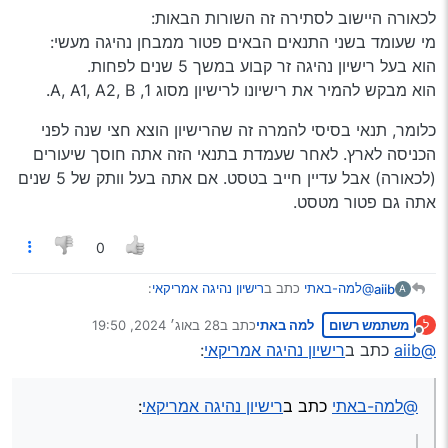
לכאורה היישוב לסתירה זה השורות הבאות:
בהתחלה כתוב שצריך וותק של חצי שנה ואז כתוב
מי שעומד בשני התנאים הבאים פטור ממבחן נהיגה מעשי:
פחות או יותר שאחרי חצי שנה ניתן להמיר
הוא בעל רישיון נהיגה זר קבוע במשך 5 שנים לפחות.
הוא מבקש להמיר את רישיונו לרישיון מסוג 1, A, A1, A2, B.
כלומר, תנאי בסיסי להמרה זה שהרישיון הוצא חצי שנה לפני
הכניסה לארץ. לאחר שעמדת בתנאי הזה אתה חוסך שיעורים
(לכאורה) אבל עדיין חייב בטסט. אם אתה בעל וותק של 5 שנים
אתה גם פטור מטסט.
0
@למה-באתי
כתב ב
רישיון נהיגה אמריקאי
:
aiib
A
משתמש רשום
למה באתי
כתב ב
28 באוג׳ 2024, 19:50
ל
נערך לאחרונה על ידי
מנותק
יש קצת סתירה:
@aiib
כתב ב
רישיון נהיגה אמריקאי
:
לכאורה היישוב לסתירה זה השורות הבאות:
@למה-באתי
כתב ב
רישיון נהיגה אמריקאי
:
מי שעומד בשני התנאים הבאים פטור ממבחן נהיגה מעשי:
הוא בעל רישיון נהיגה זר קבוע במשך 5 שנים לפחות.
כלומר, תנאי בסיסי להמרה זה שהרישיון הוצא חצי שנה לפני