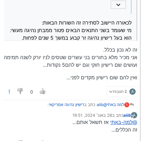
הוא מבקש להמיר את רישיונו לרישיון מסוג 1, A, A1, A2, B.
הכניסה לארץ. לאחר שעמדת בתנאי הזה אתה חוסך שיעורים
(לכאורה) אבל עדיין חייב בטסט. אם אתה בעל וותק של 5 שנים
אתה גם פטור מטסט.
לכאורה היישוב לסתירה זה השורות הבאות:
מי שעומד בשני התנאים הבאים פטור ממבחן נהיגה מעשי:
הוא בעל רישיון נהיגה זר קבוע במשך 5 שנים לפחות.
הוא מבקש להמיר את רישיונו לרישיון מסוג 1, A, A1, A2, B.
זה לא נכון בכלל.
אני מכיר מלא בחורים בני עשרים שטסים לניו יורק לשנה תמימה
כלומר, תנאי בסיסי להמרה זה שהרישיון הוצא חצי שנה
ועושים שם רישיון חוקי וגם יש להם5 נקודות…
לפני הכניסה לארץ. לאחר שעמדת בתנאי הזה אתה חוסך
שיעורים (לכאורה) אבל עדיין חייב בטסט. אם אתה בעל
ואין להם שום רישיון מקדים לפני…
וותק של 5 שנים אתה גם פטור מטסט.
A
2 תגובות
0
@aiib
כתב ב
רישיון נהיגה אמריקאי
:
למה באתי
ל
aiib
כתב ב
28 באוג׳ 2024, 19:51
A
נערך לאחרונה על ידי
מנותק
@למה-באתי
@למה-באתי
אז תשאל אותם…
כתב ב
רישיון נהיגה אמריקאי
:
זה הכללים…
זה לא נכון בכלל.
יש קצת סתירה:
אני מכיר מלא בחורים בני עשרים שטסים לניו יורק לשנה