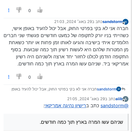
לנהוג בארץ זה כבר עניין אחר
0
צריך להיות בחול חצי שנה
חבר אחר עשה אחרי שנתיים שהיה לו רשיון צרפתי
sandstorm
כתב ב
29 באוג׳ 2024, 21:03
והיה צריך רק תאוריה וטסט
נערך לאחרונה על ידי
מנותק
חברה אני לא בקי בפרטי החוק, אבל יכול להעיד באופן אישי,
משום מה הגדירו אותו כ’נהג חדש’
כשהייתי בניו יורק לתקופה של כמעט חודשיים פגשתי שני חברים
הלומדים איתי בישיבה והגיעו לאותו זמן פחות או יותר כשאחת
מן המטרות שלהם היא לעשות רשיון תוך כמה שבועות. בסוף
התקופה הזדמן לכולנו לחזור יחד ארצה ולשניהם היה רשיון
אמריקאי ביד. שניהם עשו המרה בארץ תוך כמה חודשים.
0
sandstorm
חברה אני לא בקי בפרטי החוק, אבל יכול להעיד באופן
אישי, כשהייתי בניו יורק לתקופה של כמעט חודשיים
aiib
כתב ב
29 באוג׳ 2024, 21:05
A
פגשתי שני חברים הלומדים איתי בישיבה והגיעו לאותו זמן
נערך לאחרונה על ידי
מנותק
@sandstorm
כתב ב
רישיון נהיגה אמריקאי
:
פחות או יותר כשאחת מן המטרות שלהם היא לעשות
רשיון תוך כמה שבועות. בסוף התקופה הזדמן לכולנו
לחזור יחד ארצה ולשניהם היה רשיון אמריקאי ביד. שניהם
שניהם עשו המרה בארץ תוך כמה חודשים.
עשו המרה בארץ תוך כמה חודשים.