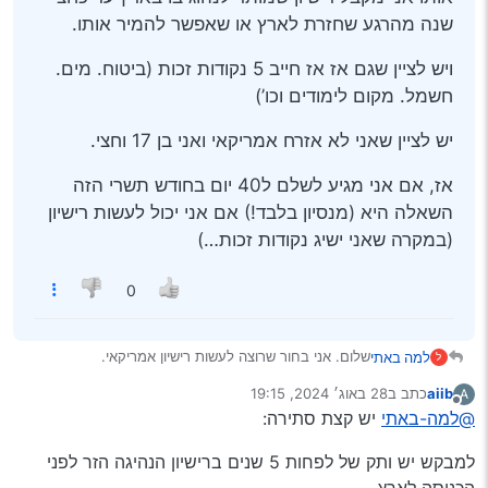
שנה מהרגע שחזרת לארץ או שאפשר להמיר אותו.
ויש לציין שגם אז אז חייב 5 נקודות זכות (ביטוח. מים.
חשמל. מקום לימודים וכו’)
יש לציין שאני לא אזרח אמריקאי ואני בן 17 וחצי.
אז, אם אני מגיע לשלם ל40 יום בחודש תשרי הזה
השאלה היא (מנסיון בלבד!) אם אני יכול לעשות רישיון
(במקרה שאני ישיג נקודות זכות…)
0
שלום. אני בחור שרוצה לעשות רישיון אמריקאי.
למה באתי
ל
כפי שהבנתי אם אני נמצא שם למשך כחצי שנה אז אני לומד
aiib
כתב ב
28 באוג׳ 2024, 19:15
A
לנהוג לבד עם חבר ואז נגש למבחן אם אני עובר אותו אני
ויש לציין שגם אז אז חייב 5 נקודות זכות (ביטוח. מים.
נערך לאחרונה על ידי
מנותק
@למה-באתי
יש קצת סתירה:
מקבל רישיון שמותר לנהוג בו בארץ עד כחצי שנה מהרגע
חשמל. מקום לימודים וכו’)
שחזרת לארץ או שאפשר להמיר אותו.
יש לציין שאני לא אזרח אמריקאי ואני בן 17 וחצי.
למבקש יש ותק של לפחות 5 שנים ברישיון הנהיגה הזר לפני
אז, אם אני מגיע לשלם ל40 יום בחודש תשרי הזה השאלה
הכניסה לארץ.