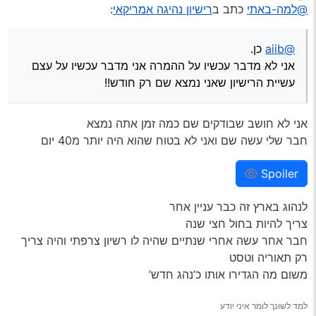
מנותק
@למה-באתי
כתב ב
רישיון נהיגה אמריקאי
:
@aiib
כן.
אני לא מדבר עכשיו על ההמרה אני מדבר עכשיו על עצם
עשיית הרישיון שאני נמצא שם רק חודש!!
אני לא חושב שבודקים שם כמה זמן אתה נמצא
חבר שלי עשה שם ואני לא בטוח שהוא היה יותר מ40 יום
Spoiler
לנהוג בארץ זה כבר עניין אחר
צריך להיות בחול חצי שנה
חבר אחר עשה אחרי שנתיים שהיה לו רשיון צרפתי והיה צריך
רק תאוריה וטסט
משום מה הגדירו אותו כ’נהג חדש’
למד לשונך לומר איני יודע