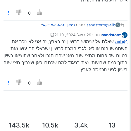
0
@sandstorm
כתב ב
רישיון נהיגה אמריקאי
:
aiib
A
sandstorm
כתב ב
29 באוג׳ 2024, 21:10
נערך לאחרונה על ידי sandstorm
מנותק
@aiib
אני לא זוכר להגיד לך, אבל המרה עשו בוודאות
@aiib
שאלת על שימוש ברשיון זר בארץ, זה אני לא זוכר אם
השתמשו בזה או לא. לגבי המרה לרשיון ישראלי הם עשו זאת
בטווח של פחות מחצי שנה מאז שהם חזרו ולאחר שהוציאו רשיון
אתה לא זוכר או שבוודאות כן?
אתה יודע מה זה המרה?
בתוך כמה שבועות, זאת בניגוד למה שכתבו כאן שצריך חצי שנה
רשיון לפני הכניסה לארץ.
0
143.5k
10.5k
3.4k
13