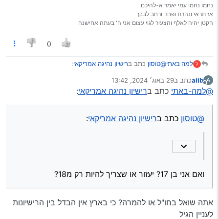
צריך להיות בחול חצי שנה
נחמו נחמו עמי יאמר א-להיכם
חבר אחר עשה אחרי שנתיים שהיה לו רשיון צרפתי
אז תראי ונהרת ופחד ורחב לבבך
והיה צריך רק תאוריה וטסט
הקטן יהיה לאלף והצעיר לגוי עצום אני ה' בעתה אחישנה
משום מה הגדירו אותו כ’נהג חדש’
0
@טוסון
כתב ב
רישיון נהיגה אמריקאי
:
למה באתי
ל
aiib
כתב ב
29 באוג׳ 2024, 13:42
A
נערך לאחרונה על ידי
מנותק
@למה-באתי
כתב ב
@למה-באתי
כתב ב
רישיון נהיגה אמריקאי
:
רישיון נהיגה אמריקאי
:
ואם אני בן 17? יעזור או שצריך להיות רק מ18?
@aiib
כן.
@טוסון
כתב ב
רישיון נהיגה אמריקאי
:
אני לא מדבר עכשיו על ההמרה אני מדבר
עכשיו על עצם עשיית הרישיון שאני נמצא שם
רק חודש!!
אני לא חושב שבודקים שם כמה זמן אתה נמצא
ואם אני בן 17? יעזור או שצריך להיות רק מ18?
חבר שלי עשה שם ואני לא בטוח שהוא היה יותר מ40
יום
אתה שואל בחו"ל או להמרה? כי בארץ אין הבדל בין הרישיונות
Spoiler
לעניין הגיל