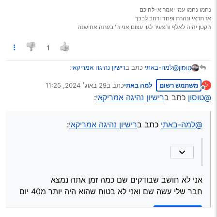
נחמו נחמו עמי יאמר א-להיכם
אז תראי ונהרת ופחד ורחב לבבך
הקטן יהיה לאלף והצעיר לגוי עצום אני ה' בעתה אחישנה
1
@למה-באתי
כתב ב
רישיון נהיגה אמריקאי
:
טוסון
משתמש רשום
למה באתי
כתב ב
29 באוג׳ 2024, 11:25
ל
נערך לאחרונה על ידי
מנותק
@aiib
כן.
@טוסון
כתב ב
רישיון נהיגה אמריקאי
:
אני לא מדבר עכשיו על ההמרה אני מדבר עכשיו על עצם
אני לא חושב שבודקים שם כמה זמן אתה נמצא
עשיית הרישיון שאני נמצא שם רק חודש!!
חבר שלי עשה שם ואני לא בטוח שהוא היה יותר מ40 יום
@למה-באתי
כתב ב
רישיון נהיגה אמריקאי
:
Spoiler
לנהוג בארץ זה כבר עניין אחר
צריך להיות בחול חצי שנה
אני לא חושב שבודקים שם כמה זמן אתה נמצא
חבר אחר עשה אחרי שנתיים שהיה לו רשיון צרפתי והיה צריך רק
חבר שלי עשה שם ואני לא בטוח שהוא היה יותר מ40 יום
תאוריה וטסט
משום מה הגדירו אותו כ’נהג חדש’
Spoiler