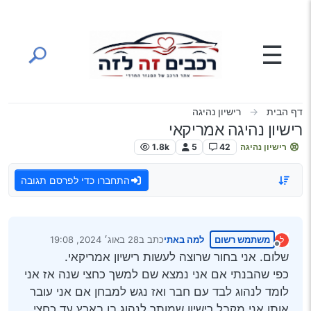
ילוג לתוכן
☰
דף הבית
רישיון נהיגה
רישיון נהיגה אמריקאי
רישיון נהיגה
42
5
1.8k
התחברו כדי לפרסם תגובה
משתמש רשום
למה באתי
כתב ב
28 באוג׳ 2024, 19:08
ל
נערך לאחרונה על ידי
מנותק
שלום. אני בחור שרוצה לעשות רישיון אמריקאי.
כפי שהבנתי אם אני נמצא שם למשך כחצי שנה אז אני
לומד לנהוג לבד עם חבר ואז נגש למבחן אם אני עובר
אותו אני מקבל רישיון שמותר לנהוג בו בארץ עד כחצי