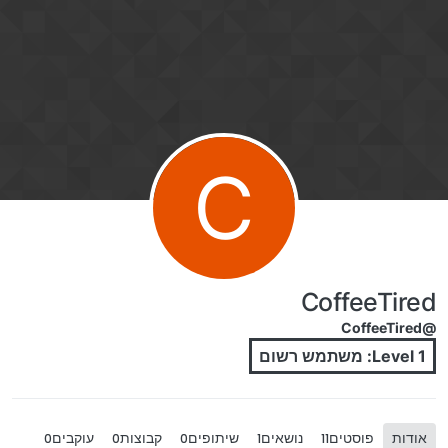
ילוג לתוכן
C
CoffeeTired
@CoffeeTired
Level 1: משתמש רשום
אודות
פוסטים
נושאים
שיתופים
קבוצות
עוקבים
0
0
0
1
11