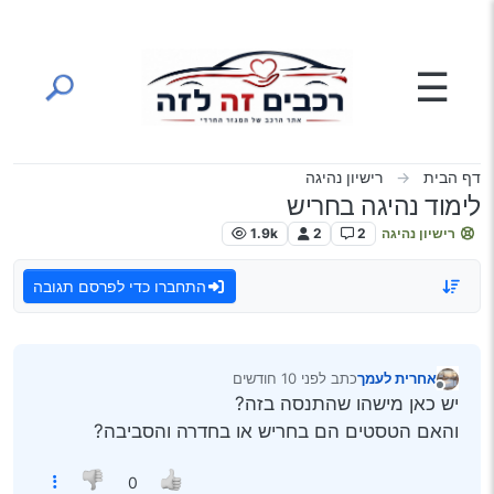
ילוג לתוכן
☰
דף הבית
רישיון נהיגה
לימוד נהיגה בחריש
רישיון נהיגה
2
2
1.9k
התחברו כדי לפרסם תגובה
אחרית לעמך
כתב
לפני 10 חודשים
נערך לאחרונה על ידי
מנותק
יש כאן מישהו שהתנסה בזה?
והאם הטסטים הם בחריש או בחדרה והסביבה?
0