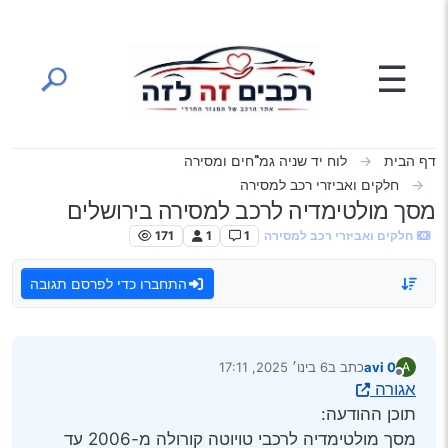
ילוג לתוכן
☰
דף הבית
לוח יד שניה גמ"חים ומסירה
חלקים ואביזרי רכב למסירה
מסך מולטימדיה לרכב למסירה בירושלים
חלקים ואביזרי רכב למסירה
1
1
171
התחברו כדי לפרסם תגובה
avi 0
כתב ב
6 בינו׳ 2025, 17:11
A
נערך לאחרונה על ידי
מנותק
אגורה
תוכן ההודעה:
מסך מולטימדיה לרכבי טויוטה קורולה מ-2006 עד