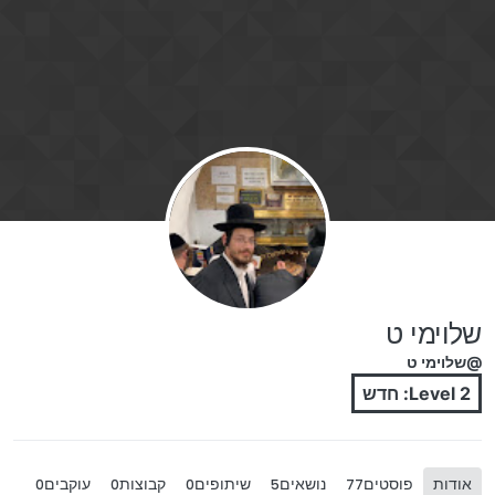
ילוג לתוכן
שלוימי ט
@שלוימי ט
Level 2: חדש
אודות
פוסטים
נושאים
שיתופים
קבוצות
עוקבים
0
0
0
5
77