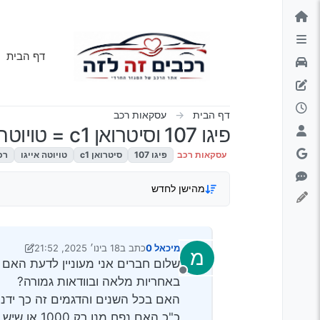
ילוג לתוכן
דף הבית
דף הבית
עסקאות רכב
פיגו 107 וסיטרואן c1 = טויוטה אייגו ?
עסקאות רכב
פיגו 107
סיטרואן c1
טויוטה אייגו
רכ
מהישן לחדש
מיכאל 0
כתב ב
18 בינו׳ 2025, 21:52
מ
נערך לאחרונה על ידי Klonimoos
שלום חברים אני מעוניין לדעת האם אכן הפיגו 107 והסטרואן
מנותק
באחריות מלאה ובוודאות גמורה?
האם בכל השנים והדגמים זה כך ידני
כ"כ האם נפח מנו רק 1000 או שיש גם יותר