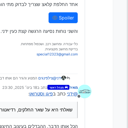
אחד החלפת קלאצ שצריך לבדוק מתי הוח
Spoiler
והשני נוחות נסיעה הרגשה קצת כעין ידני.
כלי עבודה. ומחשב רכב. ושכפול מפתחות.
בדיקת מחשב מקצועית.
special12323@gmail.com
ידני
@צילפינגים
המנוע והגיר הם אותו דב
הצרפתיות
מאיר
כתב ב
18 בינו׳ 2025, 23:30
מנהל ראשי
נערך לאחרונה על ידי
@ידני
כתב ב
פיגו וסטרואן
:
מנותק
שאלתי היא על שאר החלקים, רדיאטור,
הכל אותו הדבר. ההבדלים בעיצוב החיצונ