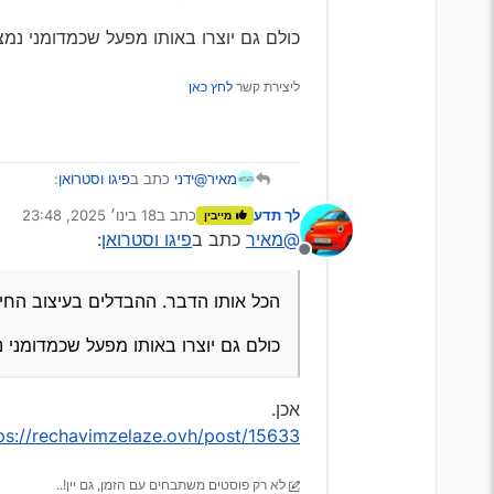
כולם גם יוצרו באותו מפעל שכמדומני נמצ
ליצירת קשר
לחץ כאן
@ידני
כתב ב
פיגו וסטרואן
:
מאיר
לך תדע
כתב ב
18 בינו׳ 2025, 23:48
מייבין
נערך לאחרונה על ידי
@מאיר
כתב ב
פיגו וסטרואן
:
שאלתי היא על שאר החלקים, רד
מנותק
הכל אותו הדבר. ההבדלים בעיצוב ה
הכל אותו הדבר. ההבדלים בעיצוב החיצ
כולם גם יוצרו באותו מפעל שכמדומנ
כולם גם יוצרו באותו מפעל שכמדומני נ
אכן.
ps://rechavimzelaze.ovh/post/15633
לא רק פוסטים משתבחים עם הזמן, גם יין!..